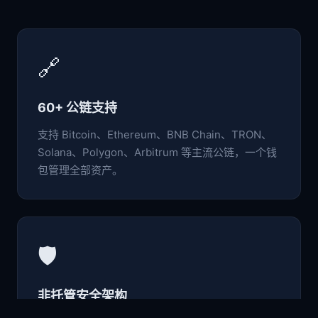
🔗
60+ 公链支持
支持 Bitcoin、Ethereum、BNB Chain、TRON、
Solana、Polygon、Arbitrum 等主流公链，一个钱
包管理全部资产。
🛡️
非托管安全架构