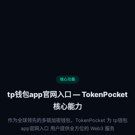
核心功能
tp钱包app官网入口 — TokenPocket
核心能力
作为全球领先的多链加密钱包，TokenPocket 为 tp钱包
app官网入口 用户提供全方位的 Web3 服务