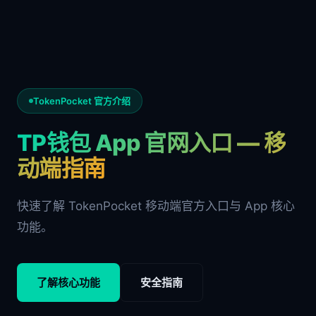
TokenPocket 官方介绍
TP钱包 App 官网入口 — 移
动端指南
快速了解 TokenPocket 移动端官方入口与 App 核心
功能。
了解核心功能
安全指南