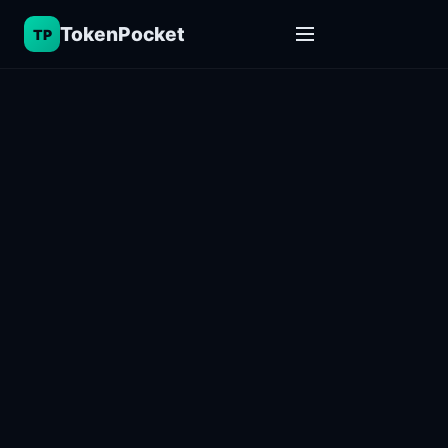
TokenPocket
TP