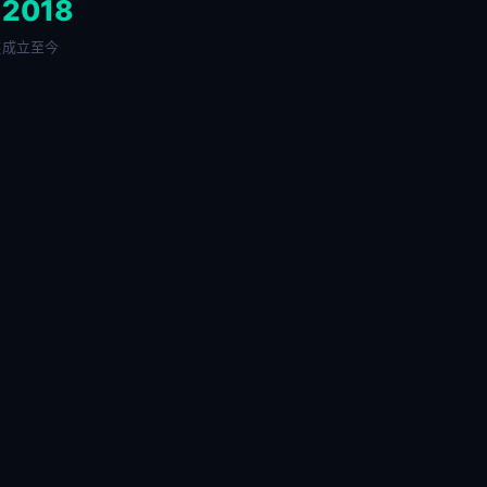
+
2018
链
成立至今