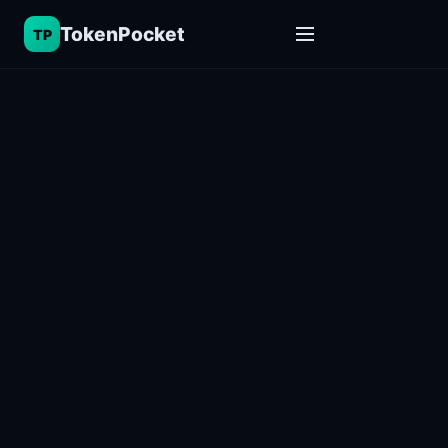
TokenPocket
TP