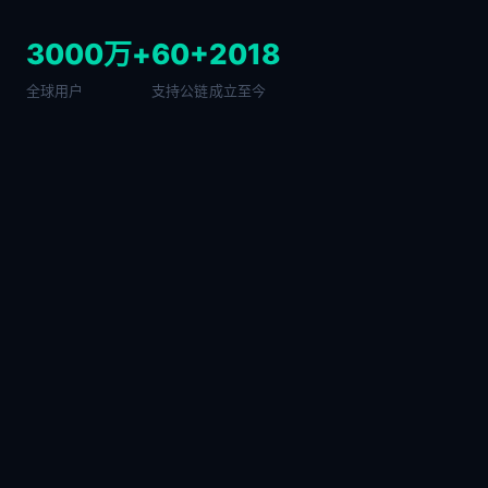
3000万+
60+
2018
全球用户
支持公链
成立至今