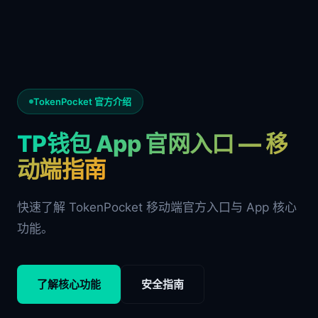
TokenPocket 官方介绍
TP钱包 App 官网入口 — 移
动端指南
快速了解 TokenPocket 移动端官方入口与 App 核心
功能。
了解核心功能
安全指南