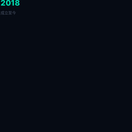
+
2018
链
成立至今