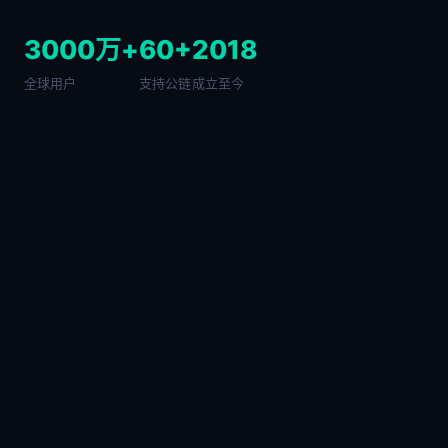
3000万+
60+
2018
全球用户
支持公链
成立至今