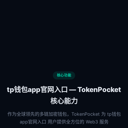
核心功能
tp钱包app官网入口 — TokenPocket
核心能力
作为全球领先的多链加密钱包，TokenPocket 为 tp钱包
app官网入口 用户提供全方位的 Web3 服务