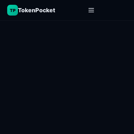
TokenPocket
TP