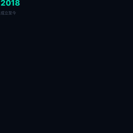
+
2018
链
成立至今